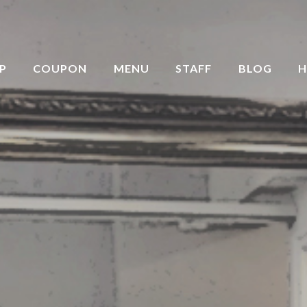
P
COUPON
MENU
STAFF
BLOG
H