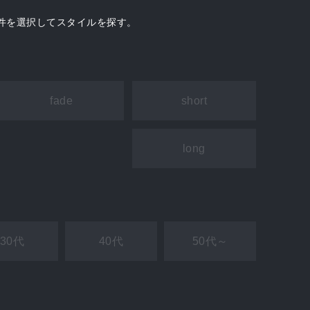
件を選択してスタイルを探す。
fade
short
long
30代
40代
50代～