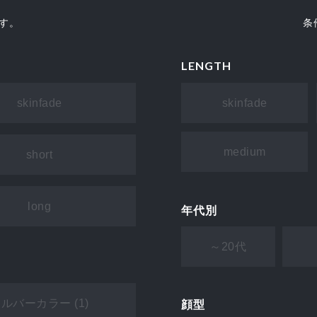
す。
条
LENGTH
skinfade
skinfade
medium
short
long
年代別
～20代
ルバーカラー (1)
顔型