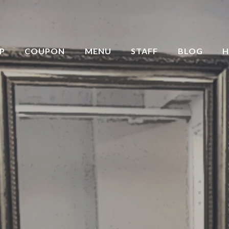
P
COUPON
MENU
STAFF
BLOG
H