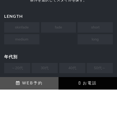
条件を選択してスタイルを探す。
LENGTH
skinfade
fade
short
medium
long
年代別
～20代
30代
40代
50代～
WEB予約
お電話
顔型
丸型
卵型
四角
逆三角
ベース
髪の量